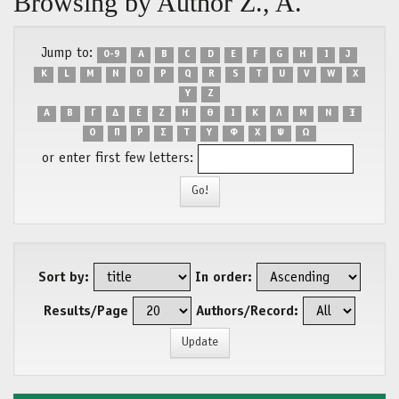
Browsing by Author Ζ., Α.
Jump to:
0-9
A
B
C
D
E
F
G
H
I
J
K
L
M
N
O
P
Q
R
S
T
U
V
W
X
Y
Z
Α
Β
Γ
Δ
Ε
Ζ
Η
Θ
Ι
Κ
Λ
Μ
Ν
Ξ
Ο
Π
Ρ
Σ
Τ
Υ
Φ
Χ
Ψ
Ω
or enter first few letters:
Sort by:
In order:
Results/Page
Authors/Record: