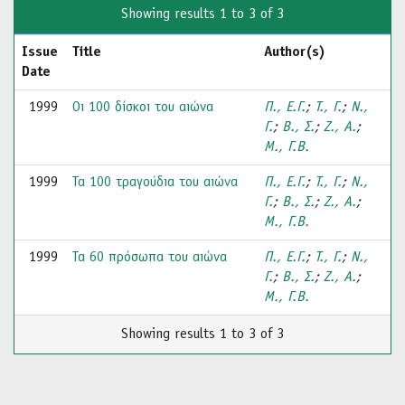
Showing results 1 to 3 of 3
Issue
Title
Author(s)
Date
1999
Οι 100 δίσκοι του αιώνα
Π., Ε.Γ.
;
Τ., Γ.
;
Ν.,
Γ.
;
Β., Σ.
;
Ζ., Α.
;
Μ., Γ.Β.
1999
Τα 100 τραγούδια του αιώνα
Π., Ε.Γ.
;
Τ., Γ.
;
Ν.,
Γ.
;
Β., Σ.
;
Ζ., Α.
;
Μ., Γ.Β.
1999
Τα 60 πρόσωπα του αιώνα
Π., Ε.Γ.
;
Τ., Γ.
;
Ν.,
Γ.
;
Β., Σ.
;
Ζ., Α.
;
Μ., Γ.Β.
Showing results 1 to 3 of 3