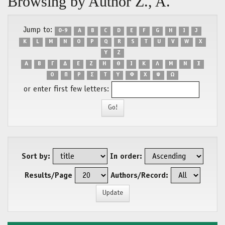
Browsing by Author Ζ., Α.
Jump to:
0-9
A
B
C
D
E
F
G
H
I
J
K
L
M
N
O
P
Q
R
S
T
U
V
W
X
Y
Z
Α
Β
Γ
Δ
Ε
Ζ
Η
Θ
Ι
Κ
Λ
Μ
Ν
Ξ
Ο
Π
Ρ
Σ
Τ
Υ
Φ
Χ
Ψ
Ω
or enter first few letters:
Sort by:
In order:
Results/Page
Authors/Record: