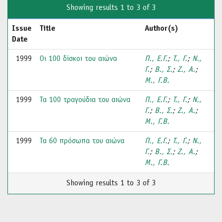
Showing results 1 to 3 of 3
Issue
Title
Author(s)
Date
1999
Οι 100 δίσκοι του αιώνα
Π., Ε.Γ.
;
Τ., Γ.
;
Ν.,
Γ.
;
Β., Σ.
;
Ζ., Α.
;
Μ., Γ.Β.
1999
Τα 100 τραγούδια του αιώνα
Π., Ε.Γ.
;
Τ., Γ.
;
Ν.,
Γ.
;
Β., Σ.
;
Ζ., Α.
;
Μ., Γ.Β.
1999
Τα 60 πρόσωπα του αιώνα
Π., Ε.Γ.
;
Τ., Γ.
;
Ν.,
Γ.
;
Β., Σ.
;
Ζ., Α.
;
Μ., Γ.Β.
Showing results 1 to 3 of 3