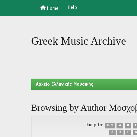
Help
Home
Skip
navigation
Greek Music Archive
Aρχείο Ελληνικής Μουσικής
Browsing by Author Μοσχο
Jump to:
0-9
A
B
C
Α
Β
Γ
Δ