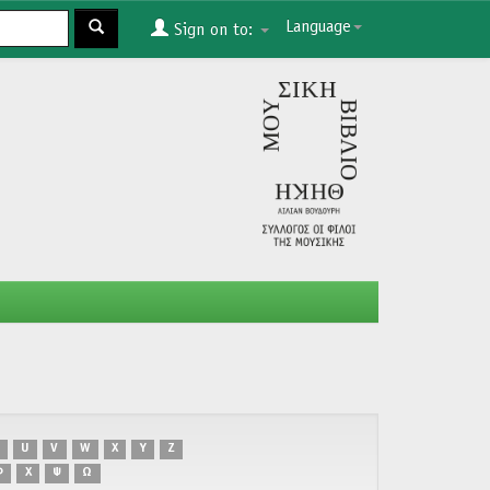
Language
Sign on to:
U
V
W
X
Y
Z
Φ
Χ
Ψ
Ω