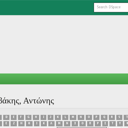
βάκης, Αντώνης
D
E
F
G
H
I
J
K
L
M
N
O
P
Q
R
S
T
Ε
Ζ
Η
Θ
Ι
Κ
Λ
Μ
Ν
Ξ
Ο
Π
Ρ
Σ
Τ
Υ