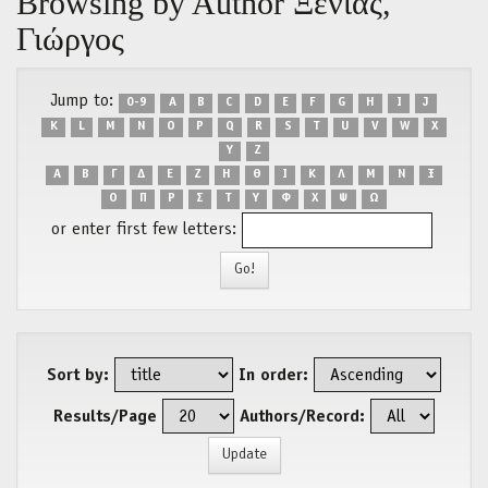
Browsing by Author Ξενίας,
Γιώργος
Jump to:
0-9
A
B
C
D
E
F
G
H
I
J
K
L
M
N
O
P
Q
R
S
T
U
V
W
X
Y
Z
Α
Β
Γ
Δ
Ε
Ζ
Η
Θ
Ι
Κ
Λ
Μ
Ν
Ξ
Ο
Π
Ρ
Σ
Τ
Υ
Φ
Χ
Ψ
Ω
or enter first few letters:
Sort by:
In order:
Results/Page
Authors/Record: