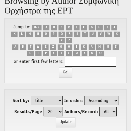
Browsing by Author Συμφωνική
Ορχήστρα της ΕΡΤ
Jump to:
0-9
A
B
C
D
E
F
G
H
I
J
K
L
M
N
O
P
Q
R
S
T
U
V
W
X
Y
Z
Α
Β
Γ
Δ
Ε
Ζ
Η
Θ
Ι
Κ
Λ
Μ
Ν
Ξ
Ο
Π
Ρ
Σ
Τ
Υ
Φ
Χ
Ψ
Ω
or enter first few letters:
Sort by:
In order:
Results/Page
Authors/Record: