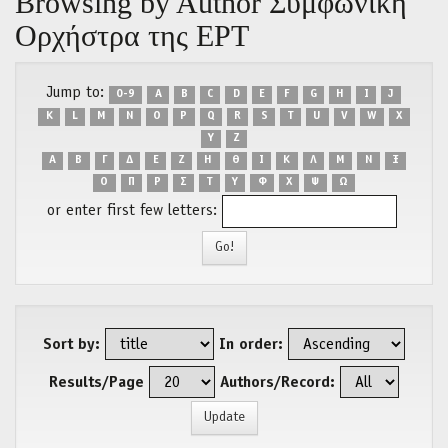
Browsing by Author Συμφωνική
Ορχήστρα της ΕΡΤ
Jump to:
0-9
A
B
C
D
E
F
G
H
I
J
K
L
M
N
O
P
Q
R
S
T
U
V
W
X
Y
Z
Α
Β
Γ
Δ
Ε
Ζ
Η
Θ
Ι
Κ
Λ
Μ
Ν
Ξ
Ο
Π
Ρ
Σ
Τ
Υ
Φ
Χ
Ψ
Ω
or enter first few letters:
Sort by:
In order:
Results/Page
Authors/Record: