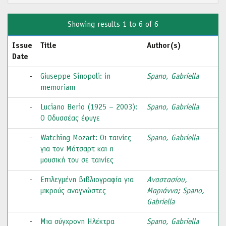
Showing results 1 to 6 of 6
Issue
Title
Author(s)
Date
-
Giuseppe Sinopoli: in
Spano, Gabriella
memoriam
-
Luciano Berio (1925 – 2003):
Spano, Gabriella
Ο Οδυσσέας έφυγε
-
Watching Mozart: Οι ταινίες
Spano, Gabriella
για τον Μότσαρτ και η
μουσική του σε ταινίες
-
Επιλεγμένη βιβλιογραφία για
Αναστασίου,
μικρούς αναγνώστες
Μαριάννα
;
Spano,
Gabriella
-
Μια σύγχρονη Ηλέκτρα
Spano, Gabriella