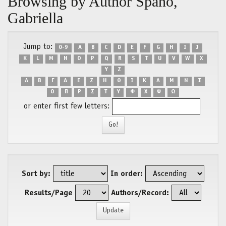
Browsing by Author Spano,
Gabriella
Jump to:
0-9
A
B
C
D
E
F
G
H
I
J
K
L
M
N
O
P
Q
R
S
T
U
V
W
X
Y
Z
Α
Β
Γ
Δ
Ε
Ζ
Η
Θ
Ι
Κ
Λ
Μ
Ν
Ξ
Ο
Π
Ρ
Σ
Τ
Υ
Φ
Χ
Ψ
Ω
or enter first few letters:
Sort by:
In order:
Results/Page
Authors/Record: