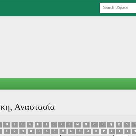
άκη, Αναστασία
D
E
F
G
H
I
J
K
L
M
N
O
P
Q
R
S
T
Ε
Ζ
Η
Θ
Ι
Κ
Λ
Μ
Ν
Ξ
Ο
Π
Ρ
Σ
Τ
Υ