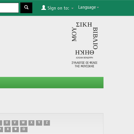
Language
Sign on to:
U
V
W
X
Y
Z
Φ
Χ
Ψ
Ω