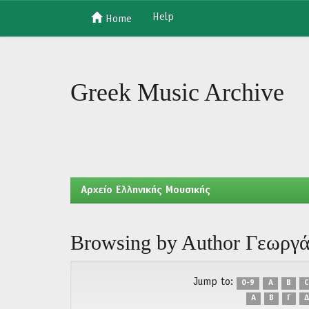
Help
Home
Skip
navigation
Greek Music Archive
Aρχείο Ελληνικής Μουσικής
Browsing by Author Γεωργ
Jump to:
0-9
A
B
C
Α
Β
Γ
Δ