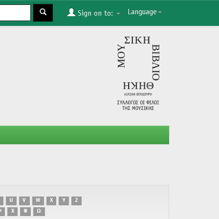
Language
Sign on to:
U
V
W
X
Y
Z
Φ
Χ
Ψ
Ω