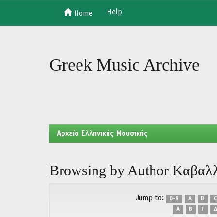
Help
Home
Skip
navigation
Greek Music Archive
Aρχείο Ελληνικής Μουσικής
Browsing by Author Καβαλλ
Jump to:
0-9
A
B
C
Α
Β
Γ
Δ