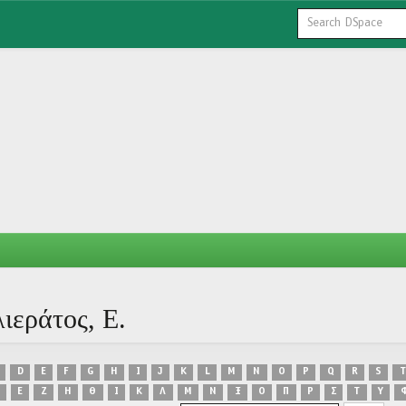
ιεράτος, Ε.
D
E
F
G
H
I
J
K
L
M
N
O
P
Q
R
S
T
Ε
Ζ
Η
Θ
Ι
Κ
Λ
Μ
Ν
Ξ
Ο
Π
Ρ
Σ
Τ
Υ