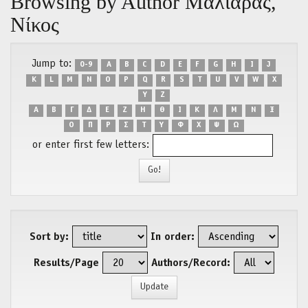
Browsing by Author Μαλιάρας,
Νίκος
Jump to:
0-9
A
B
C
D
E
F
G
H
I
J
K
L
M
N
O
P
Q
R
S
T
U
V
W
X
Y
Z
Α
Β
Γ
Δ
Ε
Ζ
Η
Θ
Ι
Κ
Λ
Μ
Ν
Ξ
Ο
Π
Ρ
Σ
Τ
Υ
Φ
Χ
Ψ
Ω
or enter first few letters:
Sort by:
In order:
Results/Page
Authors/Record: