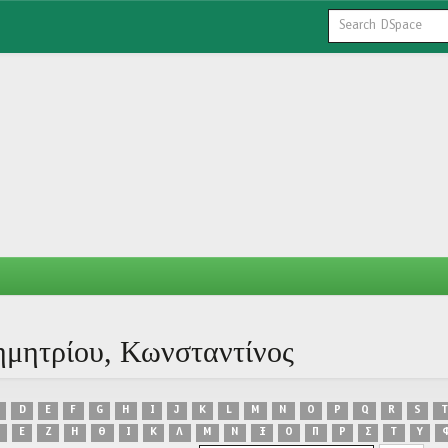
ημητρίου, Κωνσταντίνος
D
E
F
G
H
I
J
K
L
M
N
O
P
Q
R
S
T
Ε
Ζ
Η
Θ
Ι
Κ
Λ
Μ
Ν
Ξ
Ο
Π
Ρ
Σ
Τ
Υ