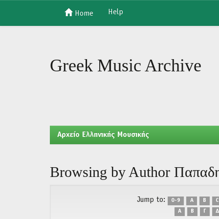
Help
Home
Skip
navigation
Greek Music Archive
Aρχείο Ελληνικής Μουσικής
Browsing by Author Παπαδ
Jump to:
0-9
A
B
C
Α
Β
Γ
Δ