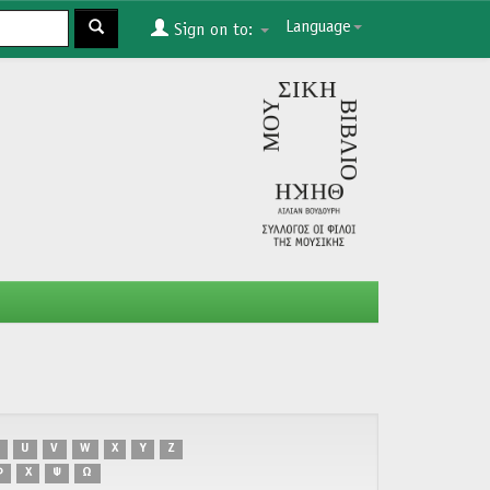
Language
Sign on to:
U
V
W
X
Y
Z
Φ
Χ
Ψ
Ω