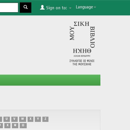
Language
Sign on to:
U
V
W
X
Y
Z
Φ
Χ
Ψ
Ω