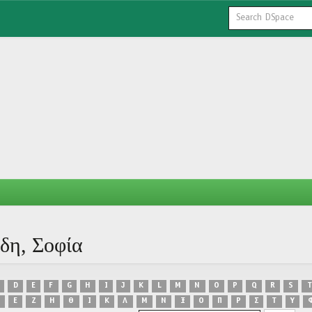
δη, Σοφία
D
E
F
G
H
I
J
K
L
M
N
O
P
Q
R
S
T
Ε
Ζ
Η
Θ
Ι
Κ
Λ
Μ
Ν
Ξ
Ο
Π
Ρ
Σ
Τ
Υ