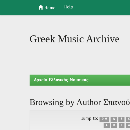
Help
Home
Skip
navigation
Greek Music Archive
Aρχείο Ελληνικής Μουσικής
Browsing by Author Σπανού
Jump to:
0-9
A
B
C
Α
Β
Γ
Δ