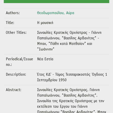
Authors:
Θεοδωροπούλου, Αύρα
Title:
Η μουσική
Other Titles:
Συναυλίες Κρατικής Ορχήστρας - Γιάννη
Παπαϊωάννου, "Βασίλης Αρβανίτης" -
Μπαχ, "Πάθη κατά Ματθαίον" και
"Ιωάννην"
Periodical/Issue
Νέα Εστία
no.:
Description:
Έτος ΚΔ' - Τόμος Τεσσαρακοστός Όγδοος 1
Σεπτεμβρίου 1950
Abstract:
Συναυλίες Κρατικής Ορχήστρας. Γιάννη
Παπαϊωάννου, "Βασίλης Αρβανίτης".
Συναυλία της Κρατικής Ορχήστρας με την
εκτέλεση του Εργου του Γιάννη
Παπαϊωάννου "Βασίλης Αρβανίτης". Μπαχ