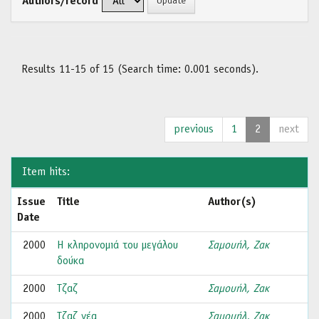
Authors/record
Results 11-15 of 15 (Search time: 0.001 seconds).
previous
1
2
next
Item hits:
Issue
Title
Author(s)
Date
2000
Η κληρονομιά του μεγάλου
Σαμουήλ, Ζακ
δούκα
2000
Τζαζ
Σαμουήλ, Ζακ
2000
Τζαζ νέα
Σαμουήλ, Ζακ