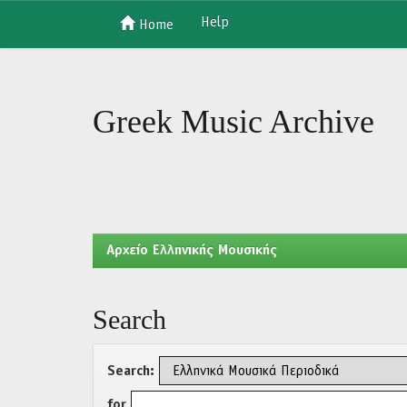
Help
Home
Skip
navigation
Greek Music Archive
Aρχείο Ελληνικής Μουσικής
Search
Search:
for