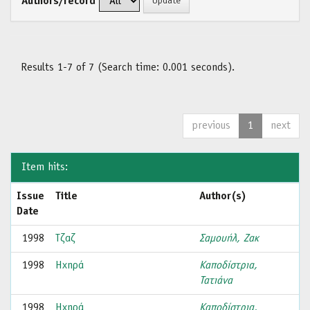
Authors/record
Results 1-7 of 7 (Search time: 0.001 seconds).
previous
1
next
Item hits:
Issue
Title
Author(s)
Date
1998
Τζαζ
Σαμουήλ, Ζακ
1998
Ηχηρά
Καποδίστρια,
Τατιάνα
1998
Ηχηρά
Καποδίστρια,