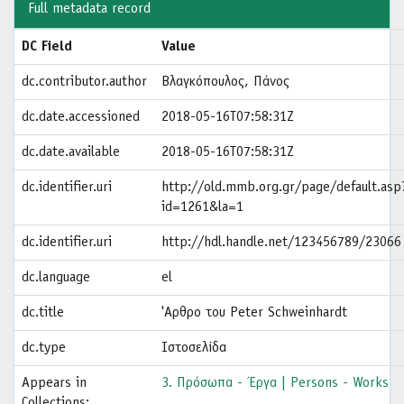
Full metadata record
DC Field
Value
dc.contributor.author
Βλαγκόπουλος, Πάνος
dc.date.accessioned
2018-05-16T07:58:31Z
dc.date.available
2018-05-16T07:58:31Z
dc.identifier.uri
http://old.mmb.org.gr/page/default.asp
id=1261&la=1
dc.identifier.uri
http://hdl.handle.net/123456789/23066
dc.language
el
dc.title
'Αρθρο του Peter Schweinhardt
dc.type
Ιστοσελίδα
Appears in
3. Πρόσωπα - Έργα | Persons - Works
Collections: