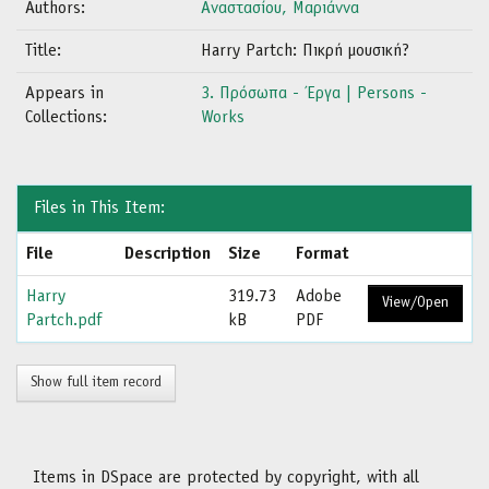
Authors:
Αναστασίου, Μαριάννα
Title:
Harry Partch: Πικρή μουσική?
Appears in
3. Πρόσωπα - Έργα | Persons -
Collections:
Works
Files in This Item:
File
Description
Size
Format
Harry
319.73
Adobe
View/Open
Partch.pdf
kB
PDF
Show full item record
Items in DSpace are protected by copyright, with all