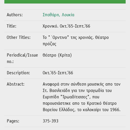
Authors:
Σπαθάρη, Λουκία
Title:
Χρονικό. Οκτ.'65-Σεπτ.'66
Other Titles:
To "΄Ορντινο" της χρονιάς. Θέατρο
πρόζας
Periodical/Issue
Θέατρο (Κρίτα)
no.:
Description:
Οκτ.'65-Σεπτ.'66
Abstract:
Αναφορά στην σύνθεση μουσικής απο τον
Στ. Βασιλειάδη για την τραγωδία του
Ευριπίδη "Τρωαδίτισσες", που
παρουσιάστηκε απο το Κρατικό Θέατρο
Βορείου Ελλάδος, το καλοκαίρι του 1966.
Pages:
375-393