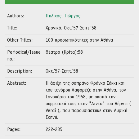
Authors:
Πηλιχός, Γιώργος
Title:
Χρονικό. Οκτ.'57-Σεπτ.'58
Other Titles:
100 προσωπικότητες στην Αθήνα
Periodical/Issue
Θέατρο (Κρίτα);58
no.:
Description:
Οκτ.'57-Σεπτ.'58
Abstract:
Η άφιξη της σοπράνο Φράνκα Σάκκι και
του τενόρου Λαφορέζε στην Αθήνα, τον
Ιανουάριο του 1958, με σκοπό την
συμμετοχή τους στην "Αϊντα" του Βέρντι (
Verdi ), που παρουσιάστηκε στην Λυρική
Σκηνή.
Pages:
222-235