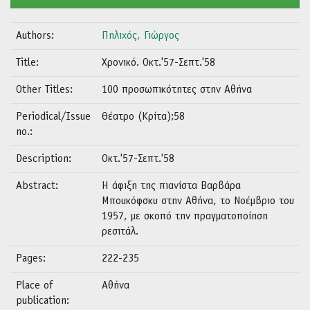
Authors:
Πηλιχός, Γιώργος
Title:
Χρονικό. Οκτ.'57-Σεπτ.'58
Other Titles:
100 προσωπικότητες στην Αθήνα
Periodical/Issue
Θέατρο (Κρίτα);58
no.:
Description:
Οκτ.'57-Σεπτ.'58
Abstract:
Η άφιξη της πιανίστα Βαρβάρα
Μπουκόφσκυ στην Αθήνα, το Νοέμβριο του
1957, με σκοπό την πραγματοποίηση
ρεσιτάλ.
Pages:
222-235
Place of
Αθήνα
publication: