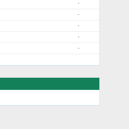
-
-
-
-
-