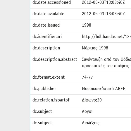
dc.date.accessioned
2012-05-03T13:03:40Z
dc.date.available
2012-05-03T13:03:40Z
dc.date.issued
1998
dc.identifier.uri
http://hdl.handle.net/1
dc.description
Μάρτιος 1998
dc.description.abstract
Συνέντευξη από τον Θόδωρ
προσωπικές του απόψεις 
dc.format.extent
74-77
dc.publisher
Μουσικοεκδοτική ΑΒΕΕ
dc.relation.ispartof
Δίφωνο;30
dc.subject
Λόγοι
dc.subject
Διαλέξεις