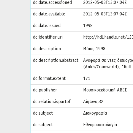
dc.date.accessioned
2012-05-03T13:07:04Z
dc.date.available
2012-05-03T13:07:04Z
dc.date.issued
1998
dc.identifier.uri
http://hdl.handle.net/1
dc.description
Μάιος 1998
dc.description.abstract
Αναφορά σε νέες δισκογρ
(Ankh/Cramworld), "Ruff T
dc.format.extent
171
dc.publisher
Μουσικοεκδοτική ΑΒΕΕ
dc.relation.ispartof
Δίφωνο;32
dc.subject
Δισκογραφία
dc.subject
Εθνομουσικολογία