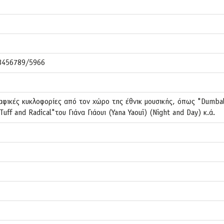
23456789/5966
αφικές κυκλοφορίες από τον χώρο της έθνικ μουσικής, όπως "Dumba
uff and Radical"του Γιάνα Γιάουι (Yana Yaoui) (Night and Day) κ.ά.