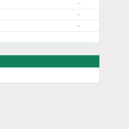
-
-
-