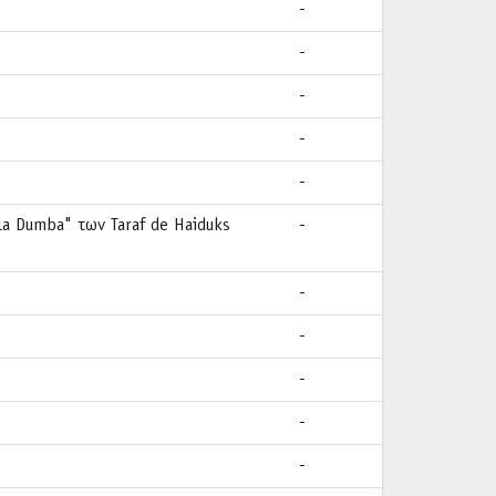
-
-
-
-
-
la Dumba" των Taraf de Haiduks
-
-
-
-
-
-