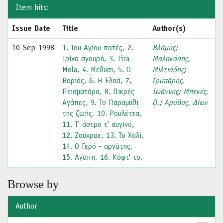
Item hits:
Issue Date
Title
Author(s)
10-Sep-1998
1. Του Αγίου ποτές, 2.
Βλάμης
;
Τρίχα σγουρή, 3. Tira-
Μαλακάσης,
Mola, 4. Μεθύσι, 5. Ο
Μιλτιάδης
;
Βοριάς, 6. Η Εληά, 7.
Γρυπάρης,
Πεισματάρα, 8. Πικρές
Ιωάννης
;
Μπεκές,
Αγάπες, 9. Το Παραμύθι
Ο.
;
Αρύβας, Δίων
της ζωής, 10. Ρουλέττα,
11. Τ' άστρο τ' αυγινό,
12. Ζούχραε, 13. Το Χαλί,
14. Ο Γερό - αργάτης,
15. Αγάπη, 16. Κόφτ' το,
Browse by
Author