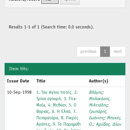
Results 1-1 of 1 (Search time: 0.0 seconds).
previous
1
next
Item hits:
Issue Date
Title
Author(s)
10-Sep-1998
1. Του Αγίου ποτές, 2.
Βλάμης
;
Τρίχα σγουρή, 3. Tira-
Μαλακάσης,
Mola, 4. Μεθύσι, 5. Ο
Μιλτιάδης
;
Βοριάς, 6. Η Εληά, 7.
Γρυπάρης,
Πεισματάρα, 8. Πικρές
Ιωάννης
;
Μπεκές,
Αγάπες, 9. Το Παραμύθι
Ο.
;
Αρύβας, Δίων