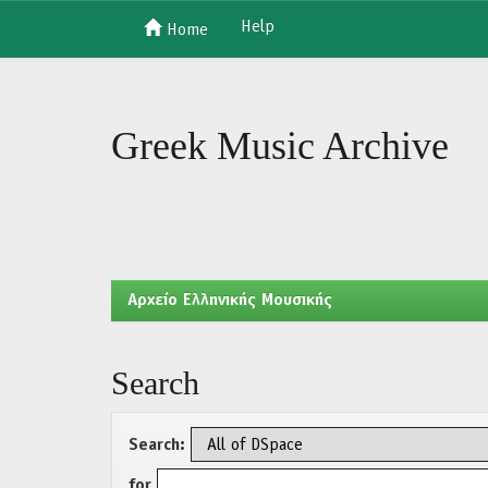
Help
Home
Skip
navigation
Greek Music Archive
Aρχείο Ελληνικής Μουσικής
Search
Search:
for