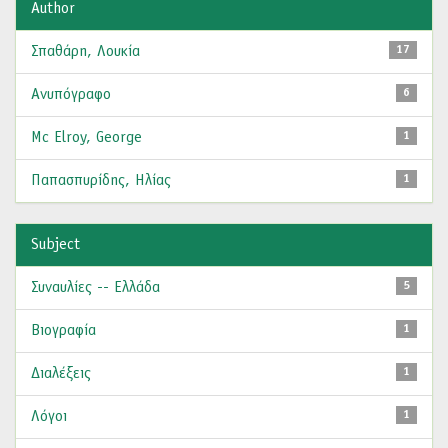
Author
Σπαθάρη, Λουκία
17
Ανυπόγραφο
6
Mc Elroy, George
1
Παπασπυρίδης, Ηλίας
1
Subject
Συναυλίες -- Ελλάδα
5
Βιογραφία
1
Διαλέξεις
1
Λόγοι
1