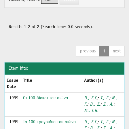
Results 1-2 of 2 (Search time: 0.0 seconds).
previous
1
next
Item hits:
Issue
Title
Author(s)
Date
1999
Οι 100 δίσκοι του αιώνα
Π., Ε.Γ.
;
Τ., Γ.
;
Ν.,
Γ.
;
Β., Σ.
;
Ζ., Α.
;
Μ., Γ.Β.
1999
Τα 100 τραγούδια του αιώνα
Π., Ε.Γ.
;
Τ., Γ.
;
Ν.,
Γ.
;
Β., Σ.
;
Ζ., Α.
;