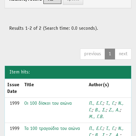
Results 1-2 of 2 (Search time: 0.0 seconds).
previous
1
next
Item hits:
Issue
Title
Author(s)
Date
1999
Οι 100 δίσκοι του αιώνα
Π., Ε.Γ.
;
Τ., Γ.
;
Ν.,
Γ.
;
Β., Σ.
;
Ζ., Α.
;
Μ., Γ.Β.
1999
Τα 100 τραγούδια του αιώνα
Π., Ε.Γ.
;
Τ., Γ.
;
Ν.,
Γ.
;
Β., Σ.
;
Ζ., Α.
;