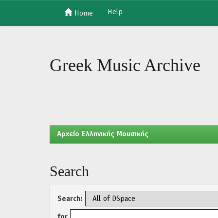
Help
Home
Skip
navigation
Greek Music Archive
Aρχείο Ελληνικής Μουσικής
Search
Search:
for