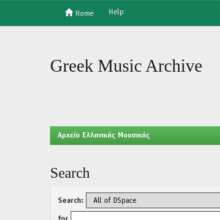
Help
Home
Skip
navigation
Greek Music Archive
Aρχείο Ελληνικής Μουσικής
Search
Search:
for