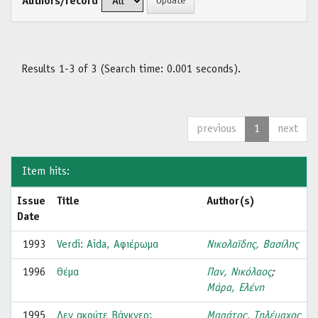
Authors/record
Results 1-3 of 3 (Search time: 0.001 seconds).
previous
1
next
Item hits:
Issue
Title
Author(s)
Date
1993
Verdi: Aida, Αφιέρωμα
Νικολαϊδης, Βασίλης
1996
Θέμα
Παν, Νικόλαος
;
Μάρα, Ελένη
1995
Δεν ακούτε Βάγκνερ;
Μαράτος, Τηλέμαχος