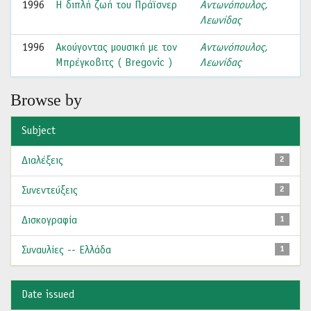
1996
Η διπλή ζωή του Πράϊσνερ
Αντωνόπουλος,
Λεωνίδας
1996
Ακούγοντας μουσική με τον
Αντωνόπουλος,
Μπρέγκοβιτς ( Bregovic )
Λεωνίδας
Browse by
Subject
Διαλέξεις
2
Συνεντεύξεις
2
Δισκογραφία
1
Συναυλίες -- Ελλάδα
1
Date issued