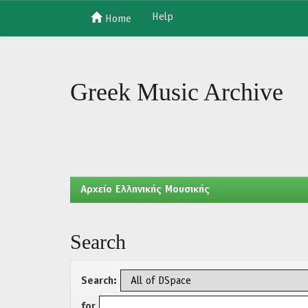
Help
Home
Skip
navigation
Greek Music Archive
Aρχείο Ελληνικής Μουσικής
Search
Search:
for