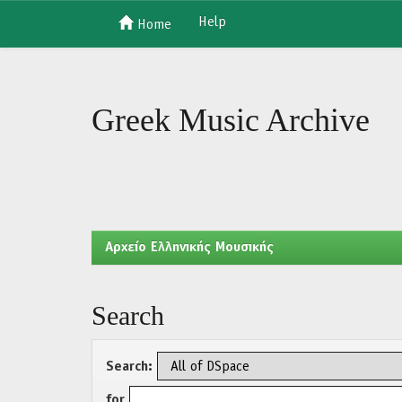
Help
Home
Skip
navigation
Greek Music Archive
Aρχείο Ελληνικής Μουσικής
Search
Search:
for