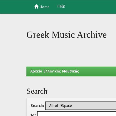
Help
Home
Skip
navigation
Greek Music Archive
Aρχείο Ελληνικής Μουσικής
Search
Search:
for