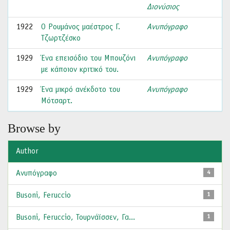
Διονύσιος
1922
Ο Ρουμάνος μαέστρος Γ.
Ανυπόγραφο
Τζωρτζέσκο
1929
Ένα επεισόδιο του Μπουζόνι
Ανυπόγραφο
με κάποιον κριτικό του.
1929
Ένα μικρό ανέκδοτο του
Ανυπόγραφο
Μότσαρτ.
Browse by
Author
Ανυπόγραφο
4
Busοni, Feruccio
1
Busοni, Feruccio, Τουρνάϊσσεν, Γα...
1