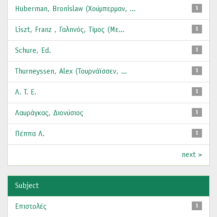
Huberman, Bronislaw (Χούμπερμαν, ...
1
Liszt, Franz , Γαληνός, Τίμος (Με...
1
Schure, Ed.
1
Thurneyssen, Alex (Τουρνάϊσσεν, ...
1
Λ. Τ. Ε.
1
Λαυράγκας, Διονύσιος
1
Πέππα Λ.
1
next >
Subject
Επιστολές
1