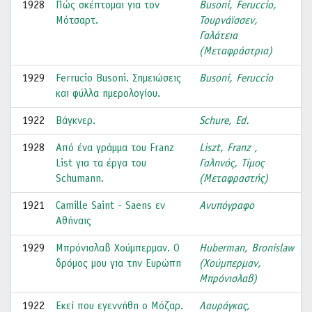
1928
Πώς σκέπτομαι για τον
Busοni, Feruccio,
Μότσαρτ.
Τουρνάϊσσεν,
Γαλάτεια
(Μεταφράστρια)
1929
Ferrucio Busoni. Σημειώσεις
Busοni, Feruccio
και φύλλα ημερολογίου.
1922
Βάγκνερ.
Schure, Ed.
1928
Από ένα γράμμα του Franz
Liszt, Franz ,
List για τα έργα του
Γαληνός, Τίμος
Schumann.
(Μεταφραστής)
1921
Camille Saint - Saens εν
Ανυπόγραφο
Αθήναις
1929
Μπρόνισλαβ Χούμπερμαν. Ο
Huberman, Bronislaw
δρόμος μου για την Ευρώπη
(Χούμπερμαν,
Μπρόνισλαβ)
1922
Εκεί που εγεννήθη ο Μόζαρ.
Λαυράγκας,