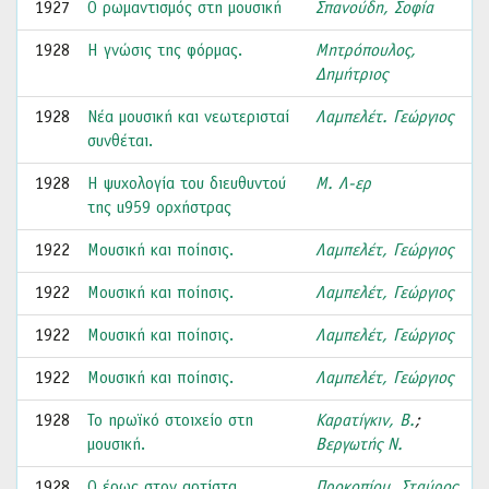
1927
Ο ρωμαντισμός στη μουσική
Σπανούδη, Σοφία
1928
Η γνώσις της φόρμας.
Μητρόπουλος,
Δημήτριος
1928
Νέα μουσική και νεωτερισταί
Λαμπελέτ. Γεώργιος
συνθέται.
1928
Η ψυχολογία του διευθυντού
Μ. Λ-ερ
της u959 ορχήστρας
1922
Μουσική και ποίησις.
Λαμπελέτ, Γεώργιος
1922
Μουσική και ποίησις.
Λαμπελέτ, Γεώργιος
1922
Μουσική και ποίησις.
Λαμπελέτ, Γεώργιος
1922
Μουσική και ποίησις.
Λαμπελέτ, Γεώργιος
1928
Το ηρωϊκό στοιχείο στη
Καρατίγκιν, Β.
;
μουσική.
Βεργωτής Ν.
1928
Ο έρως στον αρτίστα
Προκοπίου, Σταύρος