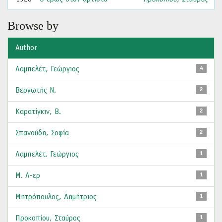
Browse by
Author
Λαμπελέτ, Γεώργιος
4
Βεργωτής Ν.
2
Καρατίγκιν, Β.
2
Σπανούδη, Σοφία
2
Λαμπελέτ. Γεώργιος
1
Μ. Λ-ερ
1
Μητρόπουλος, Δημήτριος
1
Προκοπίου, Σταύρος
1