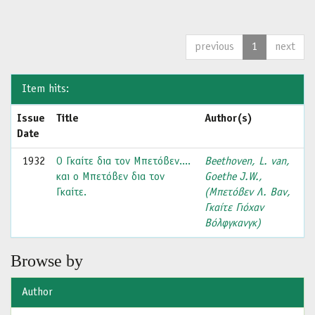
previous
1
next
Item hits:
Issue
Title
Author(s)
Date
1932
Ο Γκαίτε δια τον Μπετόβεν....
Beethoven, L. van,
και ο Μπετόβεν δια τον
Goethe J.W.,
Γκαίτε.
(Μπετόβεν Λ. Βαν,
Γκαίτε Γιόχαν
Βόλφγκανγκ)
Browse by
Author