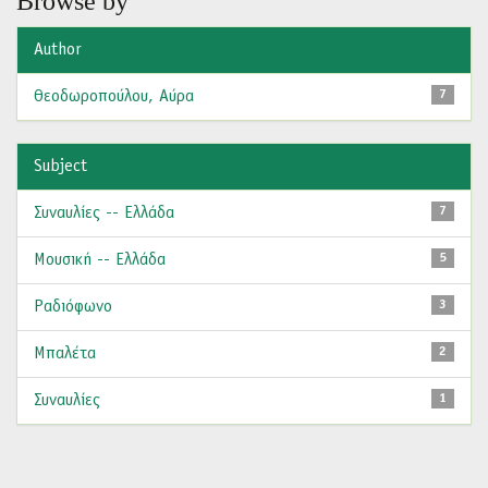
Browse by
Author
Θεοδωροπούλου, Αύρα
7
Subject
Συναυλίες -- Ελλάδα
7
Μουσική -- Ελλάδα
5
Ραδιόφωνο
3
Μπαλέτα
2
Συναυλίες
1