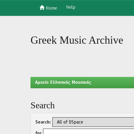
Help
Home
Skip
navigation
Greek Music Archive
Aρχείο Ελληνικής Μουσικής
Search
Search:
for