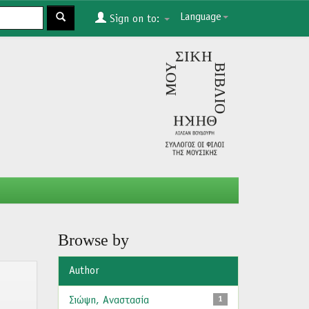
Language
Sign on to:
Browse by
Author
Σιώψη, Αναστασία
1