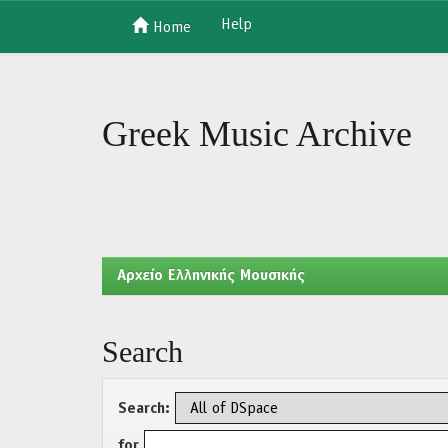
Help
Home
Skip
navigation
Greek Music Archive
Aρχείο Ελληνικής Μουσικής
Search
Search:
for