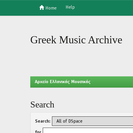
Help
Home
Skip
navigation
Greek Music Archive
Aρχείο Ελληνικής Μουσικής
Search
Search:
for