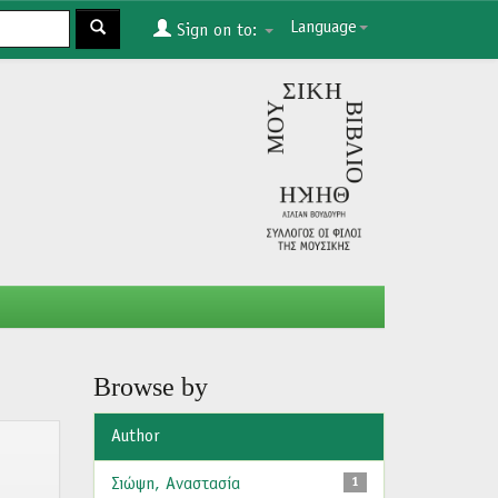
Language
Sign on to:
Browse by
Author
Σιώψη, Αναστασία
1