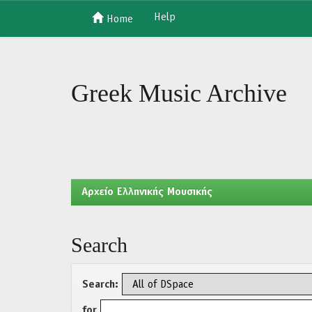
Help
Home
Skip
navigation
Greek Music Archive
Aρχείο Ελληνικής Μουσικής
Search
Search:
for