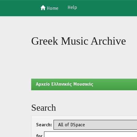
Help
Home
Skip
navigation
Greek Music Archive
Aρχείο Ελληνικής Μουσικής
Search
Search:
for