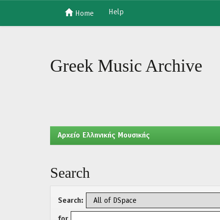
Help
Home
Skip
navigation
Greek Music Archive
Aρχείο Ελληνικής Μουσικής
Search
Search:
for