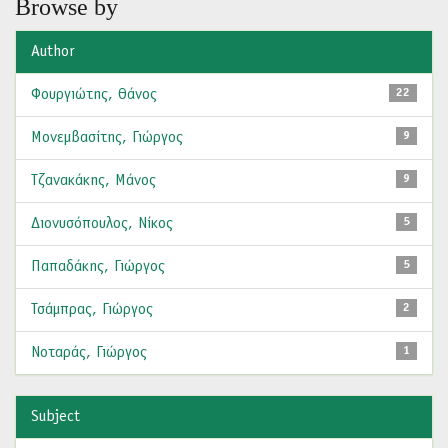
Browse by
Author
Φουργιώτης, Θάνος
22
Μονεμβασίτης, Γιώργος
9
Τζανακάκης, Μάνος
9
Διονυσόπουλος, Νίκος
5
Παπαδάκης, Γιώργος
5
Τσάμπρας, Γιώργος
2
Νοταράς, Γιώργος
1
Subject