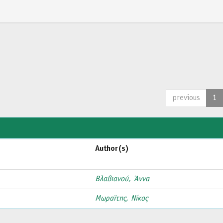
previous
1
Author(s)
Βλαβιανού, Άννα
Μωραϊτης, Νίκος