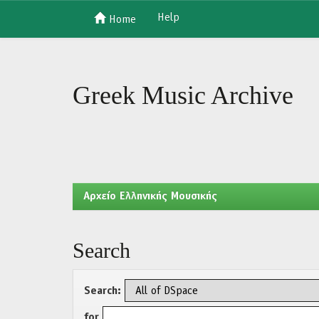
Help
Home
Skip
navigation
Greek Music Archive
Aρχείο Ελληνικής Μουσικής
Search
Search:
for