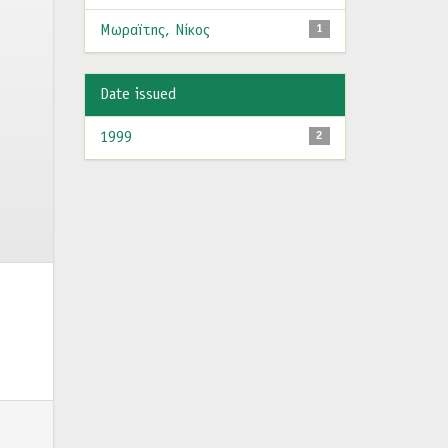
Μωραϊτης, Νίκος
1
Date issued
1999
2