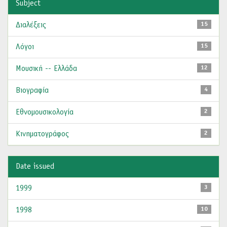
Subject
Διαλέξεις
15
Λόγοι
15
Μουσική -- Ελλάδα
12
Βιογραφία
4
Εθνομουσικολογία
2
Κινηματογράφος
2
Date issued
1999
3
1998
10