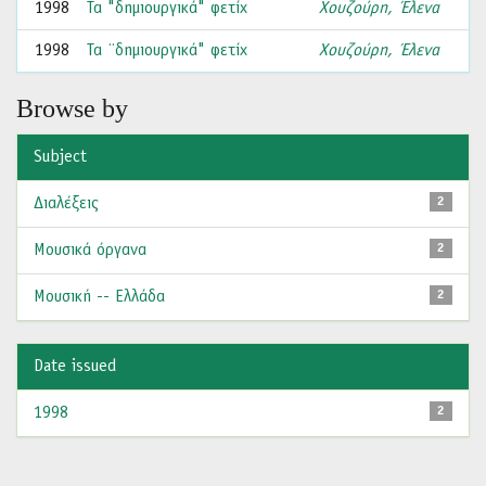
1998
Τα "δημιουργικά" φετίχ
Χουζούρη, Έλενα
1998
Τα ¨δημιουργικά" φετίχ
Χουζούρη, Έλενα
Browse by
Subject
Διαλέξεις
2
Μουσικά όργανα
2
Μουσική -- Ελλάδα
2
Date issued
1998
2